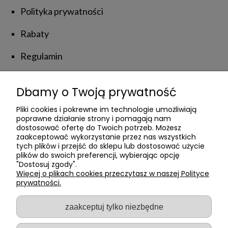
Polityka prywatności
Rabaty
Regulamin
Zwroty i reklamacje
Dbamy o Twoją prywatność
NATUROLOVE
Pliki cookies i pokrewne im technologie umożliwiają
poprawne działanie strony i pomagają nam
dostosować ofertę do Twoich potrzeb. Możesz
zaakceptować wykorzystanie przez nas wszystkich
Kontakt z Nami
tych plików i przejść do sklepu lub dostosować użycie
plików do swoich preferencji, wybierając opcję
Poznajmy się
"Dostosuj zgody".
Więcej o plikach cookies przeczytasz w naszej Polityce
prywatności.
Private Label
Blog
zaakceptuj tylko niezbędne