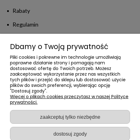
Rabaty
Regulamin
Zwroty i reklamacje
Dbamy o Twoją prywatność
NATUROLOVE
Pliki cookies i pokrewne im technologie umożliwiają
poprawne działanie strony i pomagają nam
dostosować ofertę do Twoich potrzeb. Możesz
zaakceptować wykorzystanie przez nas wszystkich
Kontakt z Nami
tych plików i przejść do sklepu lub dostosować użycie
plików do swoich preferencji, wybierając opcję
Poznajmy się
"Dostosuj zgody".
Więcej o plikach cookies przeczytasz w naszej Polityce
prywatności.
Private Label
Blog
zaakceptuj tylko niezbędne
dostosuj zgody