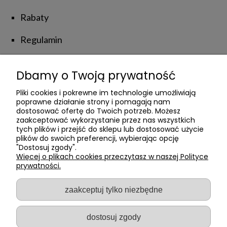
Rabaty
Regulamin
Zwroty i reklamacje
Dbamy o Twoją prywatność
NATUROLOVE
Pliki cookies i pokrewne im technologie umożliwiają
poprawne działanie strony i pomagają nam
dostosować ofertę do Twoich potrzeb. Możesz
zaakceptować wykorzystanie przez nas wszystkich
Kontakt z Nami
tych plików i przejść do sklepu lub dostosować użycie
plików do swoich preferencji, wybierając opcję
Poznajmy się
"Dostosuj zgody".
Więcej o plikach cookies przeczytasz w naszej Polityce
prywatności.
Private Label
Blog
zaakceptuj tylko niezbędne
dostosuj zgody