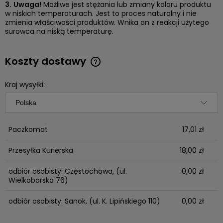
3.
Uwaga!
Możliwe jest stężania lub zmiany koloru produktu
w niskich temperaturach. Jest to proces naturalny i nie
zmienia właściwości produktów. Wnika on z reakcji użytego
surowca na niską temperaturę.
Koszty dostawy
Cena nie zawiera ewentualnych kosztów płatności
Kraj wysyłki:
Paczkomat
17,01 zł
Przesyłka Kurierska
18,00 zł
odbiór osobisty: Częstochowa,
(ul.
0,00 zł
Wielkoborska 76)
odbiór osobisty: Sanok,
(ul. K. Lipińskiego 110)
0,00 zł