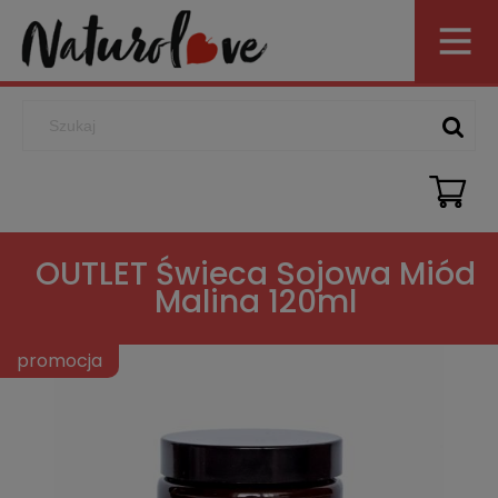
OUTLET Świeca Sojowa Miód
Malina 120ml
promocja