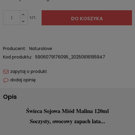
niż 30 dni,
cena od mo
pojawił się
szt.
DO KOSZYKA
Producent:
Naturolove
Kod produktu:
5906079176095_20250616195947
zapytaj o produkt
dodaj opinię
Opis
Świeca Sojowa Miód Malina 120ml
Soczysty, owocowy zapach lata...