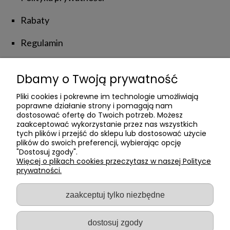
Rabaty
Regulamin
Zwroty i reklamacje
Dbamy o Twoją prywatność
NATUROLOVE
Pliki cookies i pokrewne im technologie umożliwiają
poprawne działanie strony i pomagają nam
dostosować ofertę do Twoich potrzeb. Możesz
zaakceptować wykorzystanie przez nas wszystkich
Kontakt z Nami
tych plików i przejść do sklepu lub dostosować użycie
plików do swoich preferencji, wybierając opcję
Poznajmy się
"Dostosuj zgody".
Więcej o plikach cookies przeczytasz w naszej Polityce
prywatności.
Private Label
Blog
zaakceptuj tylko niezbędne
dostosuj zgody