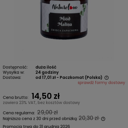
Dostępność:
duża ilość
Wysyłka w:
24 godziny
Dostawa:
od 17,01 zł
- Paczkomat
(Polska)
sprawdź formy dostawy
Cena nie zawiera ewentualnych kosztów płatności
14,50 zł
Cena brutto:
zawiera 23% VAT, bez kosztów dostawy
29,00 zł
Cena regularna:
20,30 zł
Najniższa cena z 30 dni przed obniżką:
Jeżeli prod
Promocja trwa do 31 grudnia 2026