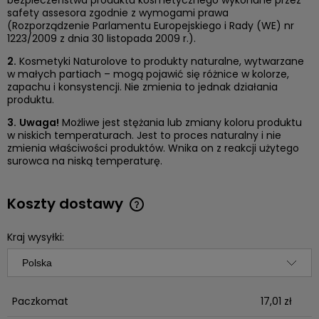
safety assesora zgodnie z wymogami prawa
(Rozporządzenie Parlamentu Europejskiego i Rady (WE) nr
1223/2009 z dnia 30 listopada 2009 r.).
2.
Kosmetyki Naturolove to produkty naturalne, wytwarzane
w małych partiach – mogą pojawić się różnice w kolorze,
zapachu i konsystencji. Nie zmienia to jednak działania
produktu.
3.
Uwaga!
Możliwe jest stężania lub zmiany koloru produktu
w niskich temperaturach. Jest to proces naturalny i nie
zmienia właściwości produktów. Wnika on z reakcji użytego
surowca na niską temperaturę.
Koszty dostawy
Cena nie zawiera ewentualnych kosztów płatności
Kraj wysyłki:
Paczkomat
17,01 zł