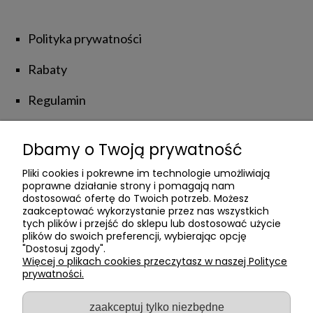
Polityka prywatności
Rabaty
Regulamin
Zwroty i reklamacje
Dbamy o Twoją prywatność
NATUROLOVE
Pliki cookies i pokrewne im technologie umożliwiają
poprawne działanie strony i pomagają nam
dostosować ofertę do Twoich potrzeb. Możesz
zaakceptować wykorzystanie przez nas wszystkich
Kontakt z Nami
tych plików i przejść do sklepu lub dostosować użycie
plików do swoich preferencji, wybierając opcję
Poznajmy się
"Dostosuj zgody".
Więcej o plikach cookies przeczytasz w naszej Polityce
prywatności.
Private Label
Blog
zaakceptuj tylko niezbędne