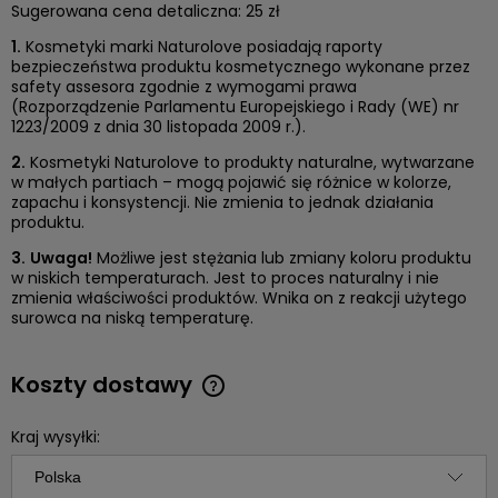
Sugerowana cena detaliczna: 25 zł
1.
Kosmetyki marki Naturolove posiadają raporty
bezpieczeństwa produktu kosmetycznego wykonane przez
safety assesora zgodnie z wymogami prawa
(Rozporządzenie Parlamentu Europejskiego i Rady (WE) nr
1223/2009 z dnia 30 listopada 2009 r.).
2.
Kosmetyki Naturolove to produkty naturalne, wytwarzane
w małych partiach – mogą pojawić się różnice w kolorze,
zapachu i konsystencji. Nie zmienia to jednak działania
produktu.
3.
Uwaga!
Możliwe jest stężania lub zmiany koloru produktu
w niskich temperaturach. Jest to proces naturalny i nie
zmienia właściwości produktów. Wnika on z reakcji użytego
surowca na niską temperaturę.
Koszty dostawy
Cena nie zawiera ewentualnych kosztów płatności
Kraj wysyłki: