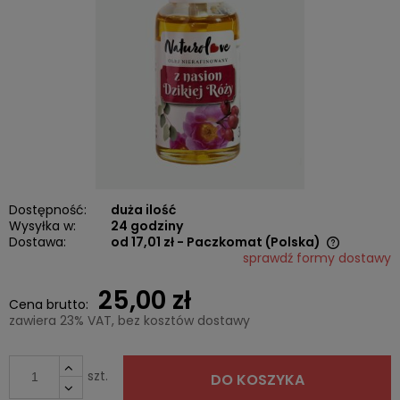
Dostępność:
duża ilość
Wysyłka w:
24 godziny
Dostawa:
od 17,01 zł
- Paczkomat
(Polska)
sprawdź formy dostawy
Cena nie zawiera ewentualnych kosztów płatności
25,00 zł
Cena brutto:
zawiera 23% VAT, bez kosztów dostawy
szt.
DO KOSZYKA