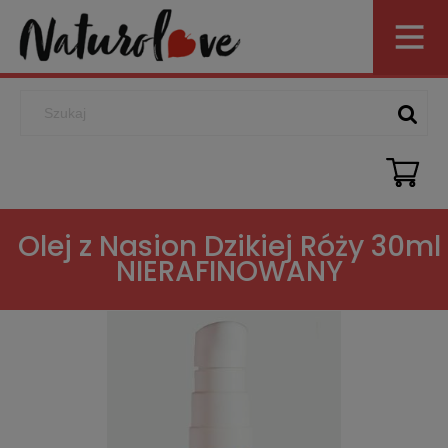
Olej z Nasion Dzikiej Róży 30ml
NIERAFINOWANY