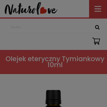
Olejek eteryczny Tymiankowy
10ml