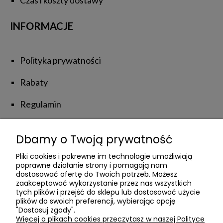
INFORMACJE
Polityka prywatności
Rabaty
Regulamin
Zwroty i reklamacje
Dbamy o Twoją prywatność
NATUROLOVE
Pliki cookies i pokrewne im technologie umożliwiają
poprawne działanie strony i pomagają nam
dostosować ofertę do Twoich potrzeb. Możesz
zaakceptować wykorzystanie przez nas wszystkich
Kontakt z Nami
tych plików i przejść do sklepu lub dostosować użycie
plików do swoich preferencji, wybierając opcję
Poznajmy się
"Dostosuj zgody".
Więcej o plikach cookies przeczytasz w naszej Polityce