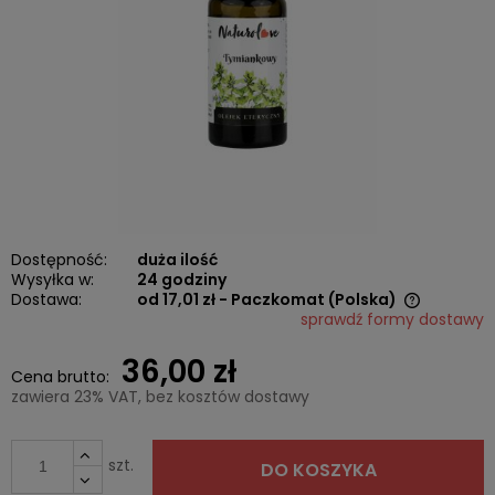
Dostępność:
duża ilość
Wysyłka w:
24 godziny
Dostawa:
od 17,01 zł
- Paczkomat
(Polska)
sprawdź formy dostawy
Cena nie zawiera ewentualnych kosztów płatności
36,00 zł
Cena brutto:
zawiera 23% VAT, bez kosztów dostawy
szt.
DO KOSZYKA