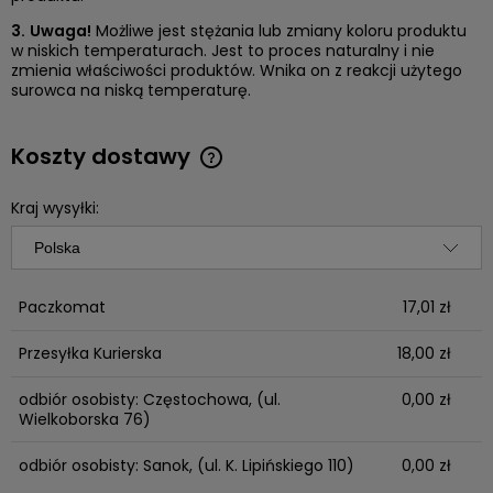
3.
Uwaga!
Możliwe jest stężania lub zmiany koloru produktu
w niskich temperaturach. Jest to proces naturalny i nie
zmienia właściwości produktów. Wnika on z reakcji użytego
surowca na niską temperaturę.
Koszty dostawy
Cena nie zawiera ewentualnych kosztów płatności
Kraj wysyłki:
Paczkomat
17,01 zł
Przesyłka Kurierska
18,00 zł
odbiór osobisty: Częstochowa,
(ul.
0,00 zł
Wielkoborska 76)
odbiór osobisty: Sanok,
(ul. K. Lipińskiego 110)
0,00 zł