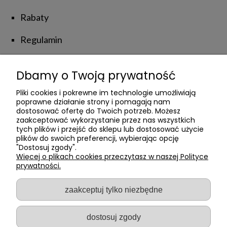
Rabaty
Regulamin
Zwroty i reklamacje
Dbamy o Twoją prywatność
NATUROLOVE
Pliki cookies i pokrewne im technologie umożliwiają
poprawne działanie strony i pomagają nam
dostosować ofertę do Twoich potrzeb. Możesz
zaakceptować wykorzystanie przez nas wszystkich
Kontakt z Nami
tych plików i przejść do sklepu lub dostosować użycie
plików do swoich preferencji, wybierając opcję
Poznajmy się
"Dostosuj zgody".
Więcej o plikach cookies przeczytasz w naszej Polityce
prywatności.
Private Label
Blog
zaakceptuj tylko niezbędne
dostosuj zgody