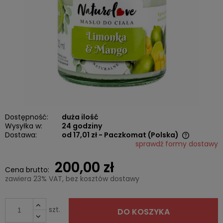
Dostępność:
duża ilość
Wysyłka w:
24 godziny
Dostawa:
od 17,01 zł
- Paczkomat
(Polska)
sprawdź formy dostawy
Cena nie zawiera ewentualnych kosztów płatności
200,00 zł
Cena brutto:
zawiera 23% VAT, bez kosztów dostawy
szt.
DO KOSZYKA