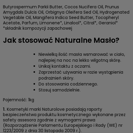
Butyrospermum Parkii Butter, Cocos Nucifera Oil, Prunus
Amygdals Dulcis Oil, Orbignya Oleifera Sed Oil, Hydrogenated
Vegetable Oil, Mangifera Indica Seed Butter, Tocopheryl
Acetate, Parfum, Limonene*, Linalool*, Citral*, Geraniol*
*składnik kompozycji zapachowej
Jak stosować Naturalne Masło?
Niewielką ilość masła wsmarować w ciało,
najlepiej na noc na lekko wilgotną skórę.
Unikaj kontaktu z oczami.
Zaprzestać używania w razie wystąpienia
podrażnień skóry.
Do stosowania codziennego.
Stosuj samodzielnie.
Pojemność: 1kg
1.
Kosmetyki marki Naturolove posiadają raporty
bezpieczeństwa produktu kosmetycznego wykonane przez
safety assesora zgodnie z wymogami prawa
(Rozporządzenie Parlamentu Europejskiego i Rady (WE) nr
1223/2009 z dnia 30 listopada 2009 r.).