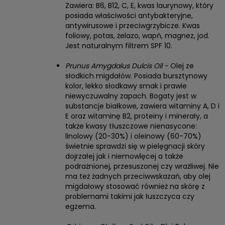
Zawiera: B6, B12, C, E, kwas laurynowy, który
posiada właściwości antybakteryjne,
antywirusowe i przeciwgrzybicze. Kwas
foliowy, potas, żelazo, wapń, magnez, jod.
Jest naturalnym filtrem SPF 10.
Prunus Amygdalus Dulcis Oil -
Olej ze
słodkich migdałów. Posiada bursztynowy
kolor, lekko słodkawy smak i prawie
niewyczuwalny zapach. Bogaty jest w
substancje białkowe, zawiera witaminy A, D i
E oraz witaminę B2, proteiny i minerały, a
także kwasy tłuszczowe nienasycone:
linolowy (20-30%) i oleinowy (60-70%)
świetnie sprawdzi się w pielęgnacji skóry
dojrzałej jak i niemowlęcej a także
podrażnionej, przesuszonej czy wrażliwej. Nie
ma też żadnych przeciwwskazań, aby olej
migdałowy stosować również na skórę z
problemami takimi jak łuszczyca czy
egzema.