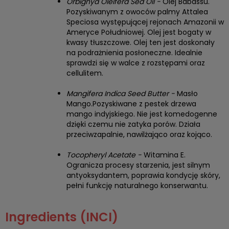
Orbignya Oleifera Sed Oil -
Olej Babassu.
Pozyskiwanym z owoców palmy Attalea
Speciosa występującej rejonach Amazonii w
Ameryce Południowej. Olej jest bogaty w
kwasy tłuszczowe. Olej ten jest doskonały
na podrażnienia posłoneczne. Idealnie
sprawdzi się w walce z rozstępami oraz
cellulitem.
Mangifera Indica Seed Butter -
Masło
Mango.Pozyskiwane z pestek drzewa
mango indyjskiego. Nie jest komedogenne
dzięki czemu nie zatyka porów. Działa
przeciwzapalnie, nawilżająco oraz kojąco.
Tocopheryl Acetate -
Witamina E.
Ogranicza procesy starzenia, jest silnym
antyoksydantem, poprawia kondycję skóry,
pełni funkcję naturalnego konserwantu.
Ingredients (INCI)