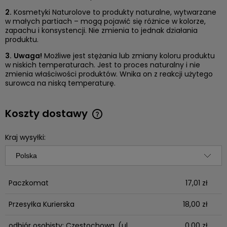
2.
Kosmetyki Naturolove to produkty naturalne, wytwarzane
w małych partiach – mogą pojawić się różnice w kolorze,
zapachu i konsystencji. Nie zmienia to jednak działania
produktu.
3.
Uwaga!
Możliwe jest stężania lub zmiany koloru produktu
w niskich temperaturach. Jest to proces naturalny i nie
zmienia właściwości produktów. Wnika on z reakcji użytego
surowca na niską temperaturę.
Koszty dostawy
Cena nie zawiera ewentualnych kosztów płatności
Kraj wysyłki:
Paczkomat
17,01 zł
Przesyłka Kurierska
18,00 zł
odbiór osobisty: Częstochowa,
(ul.
0,00 zł