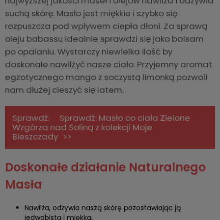
najwyższej jakości maseł i olejów nawilża i odżywia
suchą skórę. Masło jest miękkie i szybko się
rozpuszcza pod wpływem ciepła dłoni. Za sprawą
oleju babassu idealnie sprawdzi się jako balsam
po opalaniu. Wystarczy niewielka ilość by
doskonale nawilżyć nasze ciało. Przyjemny aromat
egzotycznego mango z soczystą limonką pozwoli
nam dłużej cieszyć się latem.
Sprawdź: Masło co ciała Zielone
Wzgórza nad Soliną z kolekcji Moje
Bieszczady
Doskonałe działanie Naturalnego
Masła
Nawilża, odżywia naszą skórę pozostawiając ją
jedwabistą i miękką,