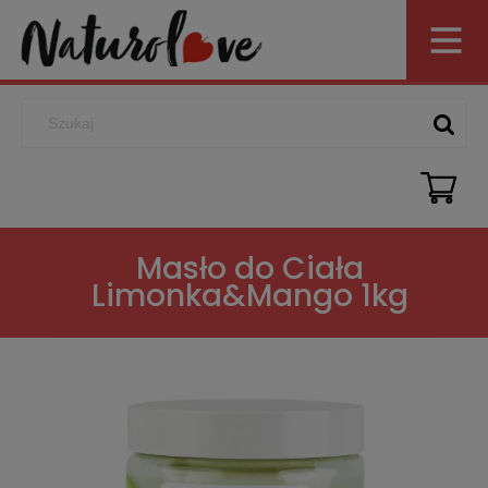
Masło do Ciała
Limonka&Mango 1kg