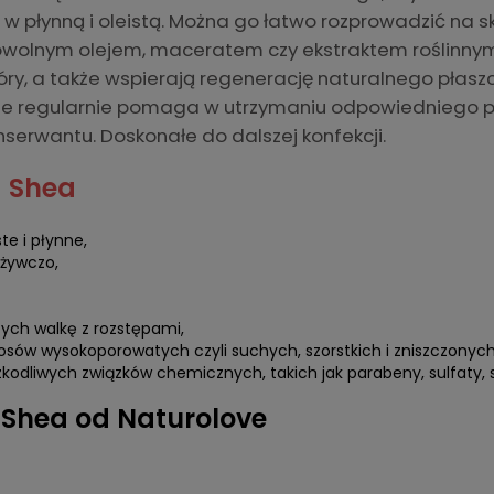
 płynną i oleistą. Można go łatwo rozprowadzić na s
dowolnym olejem, maceratem czy ekstraktem roślinnym.
skóry, a także wspierają regenerację naturalnego płasz
ane regularnie pomaga w utrzymaniu odpowiedniego p
nserwantu. Doskonałe do dalszej konfekcji.
a Shea
te i płynne,
dżywczo,
ych walkę z rozstępami,
łosów wysokoporowatych czyli suchych, szorstkich i zniszczonych
zkodliwych związków chemicznych, takich jak parabeny, sulfaty,
 Shea od Naturolove