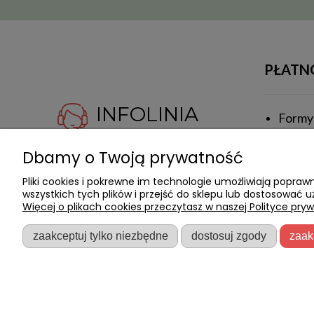
PŁATN
INFOLINIA
Formy 
534-332-740
Czas r
Dbamy o Twoją prywatność
Czas i
Zadzwoń do nas, jeśli
Pliki cookies i pokrewne im technologie umożliwiają popr
potrzebujesz dodatkowych
wszystkich tych plików i przejść do sklepu lub dostosować u
informacji.
Więcej o plikach cookies przeczytasz w naszej Polityce pryw
zaakceptuj tylko niezbędne
dostosuj zgody
zaak
2026 © natural