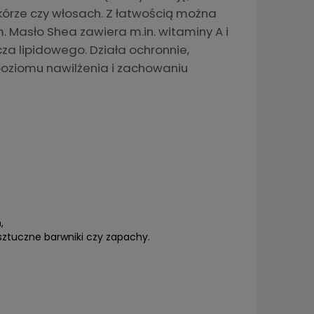
kórze czy włosach. Z łatwością można
 Masło Shea zawiera m.in. witaminy A i
cza lipidowego. Działa ochronnie,
oziomu nawilżenia i zachowaniu
,
 sztuczne barwniki czy zapachy.