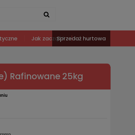
tyczne
Jak zacząć?
Sprzedaż hurtowa
te) Rafinowane 25kg
aniu