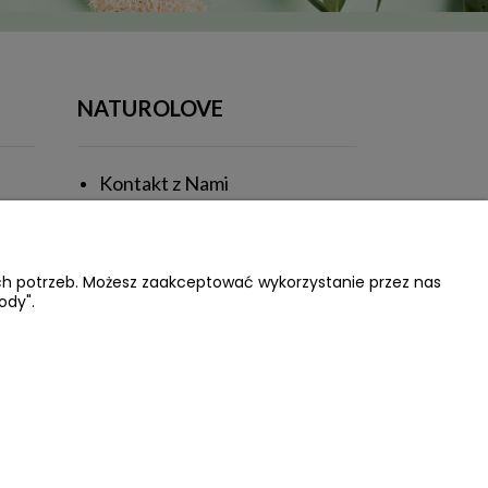
NATUROLOVE
Kontakt z Nami
Poznajmy się
Private Label
ich potrzeb. Możesz zaakceptować wykorzystanie przez nas
ody".
Blog
alizacja
Onisoft