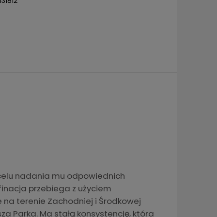
31812
 celu nadania mu odpowiednich
finacja przebiega z użyciem
 na terenie Zachodniej i Środkowej
za Parka. Ma stałą konsystencję, która