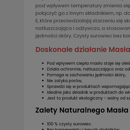
pod wpływem temperatury zmienia się w
połączyć go z innym składnikiem, np. 
E, które przeciwdziałają starzeniu się 
natłuszczająco i odżywczo, a stosow
jędrności skóry. Czysty surowiec bez ko
Doskonałe działanie Masł
Pod wpływem ciepła masło staje się oleis
Działa ochronnie, natłuszczająco oraz o
Pomaga w zachowaniu jędrności skóry,
Nie zatyka porów,
Sprawdzi się w produktach wspomagając
Idealne jako składnik w produktach do w
Jest to produkt ekologiczny - wolny od s
Zalety Naturalnego Masła
100 % czysty surowiec.
Bez konserwantu i innych dodatków.