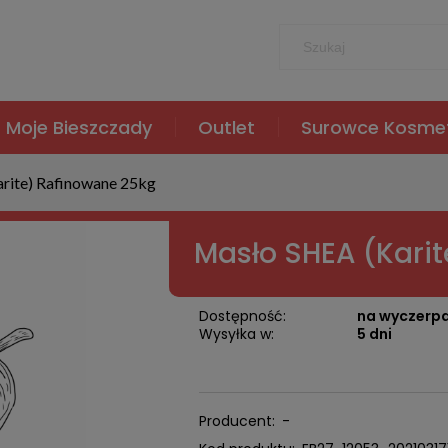
Moje Bieszczady
Outlet
Surowce Kosme
rite) Rafinowane 25kg
Masło SHEA (Kari
Dostępność:
na wyczerp
Wysyłka w:
5 dni
Producent:
-