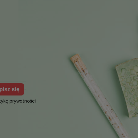
apisz się
ityką prywatności