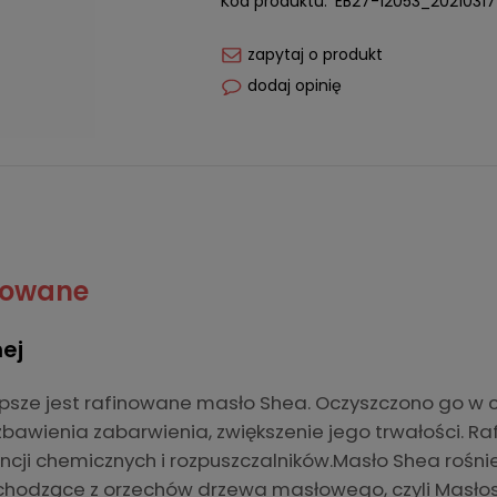
Kod produktu:
EB27-12053_202103171
zapytaj o produkt
dodaj opinię
nowane
ej
psze jest rafinowane masło Shea. Oczyszczono go w
bawienia zabarwienia, zwiększenie jego trwałości. Ra
ncji chemicznych i rozpuszczalników.Masło Shea rośnie
 pochodzące z orzechów drzewa masłowego, czyli Masłos