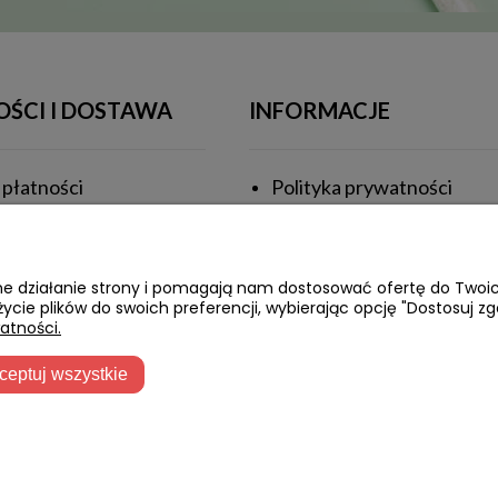
OŚCI I DOSTAWA
INFORMACJE
płatności
Polityka prywatności
ealizacji zamówienia
Rabaty
 koszty dostawy
Regulamin
awne działanie strony i pomagają nam dostosować ofertę do Two
życie plików do swoich preferencji, wybierając opcję "Dostosuj zg
Zwroty i reklamacje
atności.
ceptuj wszystkie
ove.pl - Wszelkie prawa zastrzeżone
|
Sklep internetowy Shoper.pl
|
Re