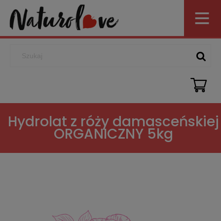
Hydrolat z róży damasceńskiej
ORGANICZNY 5kg