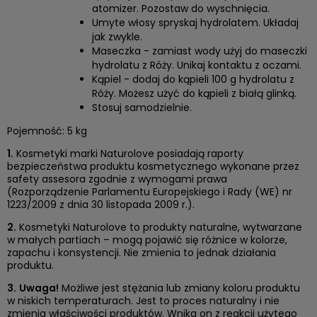
atomizer. Pozostaw do wyschnięcia.
Umyte włosy spryskaj hydrolatem. Układaj
jak zwykle.
Maseczka - zamiast wody użyj do maseczki
hydrolatu z Róży. Unikaj kontaktu z oczami.
Kąpiel - dodaj do kąpieli 100 g hydrolatu z
Róży. Możesz użyć do kąpieli z białą glinką.
Stosuj samodzielnie.
Pojemność: 5 kg
1.
Kosmetyki marki Naturolove posiadają raporty
bezpieczeństwa produktu kosmetycznego wykonane przez
safety assesora zgodnie z wymogami prawa
(Rozporządzenie Parlamentu Europejskiego i Rady (WE) nr
1223/2009 z dnia 30 listopada 2009 r.).
2.
Kosmetyki Naturolove to produkty naturalne, wytwarzane
w małych partiach – mogą pojawić się różnice w kolorze,
zapachu i konsystencji. Nie zmienia to jednak działania
produktu.
3.
Uwaga!
Możliwe jest stężania lub zmiany koloru produktu
w niskich temperaturach. Jest to proces naturalny i nie
zmienia właściwości produktów. Wnika on z reakcji użytego