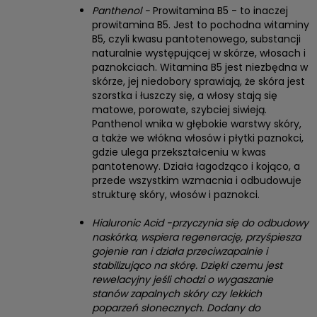
Panthenol -
Prowitamina B5 - to inaczej
prowitamina B5. Jest to pochodna witaminy
B5, czyli kwasu pantotenowego, substancji
naturalnie występującej w skórze, włosach i
paznokciach. Witamina B5 jest niezbędna w
skórze, jej niedobory sprawiają, że skóra jest
szorstka i łuszczy się, a włosy stają się
matowe, porowate, szybciej siwieją.
Panthenol wnika w głębokie warstwy skóry,
a także we włókna włosów i płytki paznokci,
gdzie ulega przekształceniu w kwas
pantotenowy. Działa łagodząco i kojąco, a
przede wszystkim wzmacnia i odbudowuje
strukturę skóry, włosów i paznokci.
Hialuronic Acid -przyczynia się do odbudowy
naskórka, wspiera regenerację, przyśpiesza
gojenie ran i działa przeciwzapalnie i
stabilizująco na skórę. Dzięki czemu jest
rewelacyjny jeśli chodzi o wygaszanie
stanów zapalnych skóry czy lekkich
poparzeń słonecznych. Dodany do