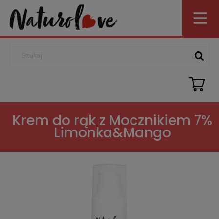
Krem do rąk z Mocznikiem 7%
Limonka&Mango