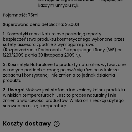
każdym umyciu rąk.
Pojemność: 75ml
Sugerowana cena detaliczna: 35,00zł
1.
Kosmetyki marki Naturolove posiadają raporty
bezpieczeństwa produktu kosmetycznego wykonane przez
safety assesora zgodnie z wymogami prawa
(Rozporządzenie Parlamentu Europejskiego i Rady (WE) nr
1223/2009 z dnia 30 listopada 2009 r.).
2.
Kosmetyki Naturolove to produkty naturalne, wytwarzane
w małych partiach – mogą pojawić się różnice w kolorze,
zapachu i konsystencji. Nie zmienia to jednak działania
produktu.
3.
Uwaga!
Możliwe jest stężania lub zmiany koloru produktu
w niskich temperaturach. Jest to proces naturalny i nie
zmienia właściwości produktów. Wnika on z reakcji użytego
surowca na niską temperaturę.
Koszty dostawy
Cena nie zawiera ewentualnych kosztów płatności