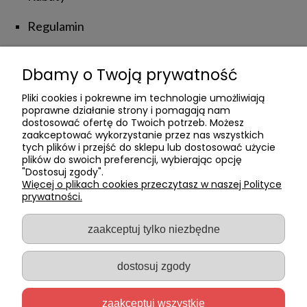
Regulamin
Zwroty i reklamacje
Dbamy o Twoją prywatność
NATUROLOVE
Pliki cookies i pokrewne im technologie umożliwiają
poprawne działanie strony i pomagają nam
dostosować ofertę do Twoich potrzeb. Możesz
zaakceptować wykorzystanie przez nas wszystkich
Kontakt z Nami
tych plików i przejść do sklepu lub dostosować użycie
plików do swoich preferencji, wybierając opcję
Poznajmy się
"Dostosuj zgody".
Więcej o plikach cookies przeczytasz w naszej Polityce
prywatności.
Private Label
Blog
zaakceptuj tylko niezbędne
dostosuj zgody
2026 © naturalove.pl - Wszelkie prawa zastrzeżone
Sklep internetowy Shoper.pl
zaakceptuj wszystkie