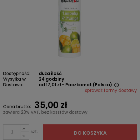
Dostępność:
duża ilość
Wysyłka w:
24 godziny
Dostawa:
od 17,01 zł
- Paczkomat
(Polska)
sprawdź formy dostawy
Cena nie zawiera ewentualnych kosztów płatności
35,00 zł
Cena brutto:
zawiera 23% VAT, bez kosztów dostawy
szt.
DO KOSZYKA