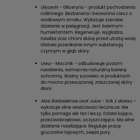
Glycerin -
Gliceryna - produkt pochodzenia
roślinnego. Bezbarwna i bezwonna ciecz o
słodkawym smaku. Wykazuje szerokie
działanie w pielęgnacji. Jest świetnym
humektantem. Regeneruje, wygładza,
nawilża oraz chroni skórę przed utratą wody.
Ułatwia przenikanie innym substancją
czynnym w głąb skóry.
Urea -
Mocznik - odbudowuje poziom
nawilżenia, wzmacnia naturalną barierę
ochronną. Ważny surowiec w produktach
do mocno przesuszonej, zniszczonej skóry
dłoni.
Aloe Barbadensis Leaf Juice
- Sok z aloesu -
wykazuje silne właściwości lecznicze. Nie
tylko pomaga ale też i leczy. Działa kojąco,
przeciwobrzękowo, oczyszczająco. Ma silne
działanie nawilżające. Reguluje pracę
gruczołów łojowych, zwęża pory.