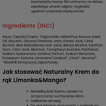
kosmetyków tworzy film ochronny na skórze,
zapobiega utracie wilgoci, wygładza,
ujędrnia i poprawia elastyczność.
Ingredients (INCI)
Aqua, Caprylic/Capric Triglyceride, Helianthus Annuus Seed
Oil, Glycerin, Glyceryl Stearate, Urea, Stearic Acid, Cetyl
Alcohol, Aloe Barbadensis Leaf Juice, Benzyl Alcohol, Xanthan
Gum, Citric Acid, Allantoin, Tocopheryl Acetate, Panthenol,
Sodium Hyaluronate, Sorbitol, Parfum, Sodium Benzoate,
Potassium Sorbate, Limonene*,Linalool*, Citral*, Geraniol*
*składnik kompozycji zapachowej .
Jak stosować Naturalny Krem do
rąk Limonka&Mango?
Niewielką ilość kremu nanieś na
oczyszczoną i suchą skórę dłoni.
Delikatnie wmasuj.
Do regularnego stosowania – najlepiej po