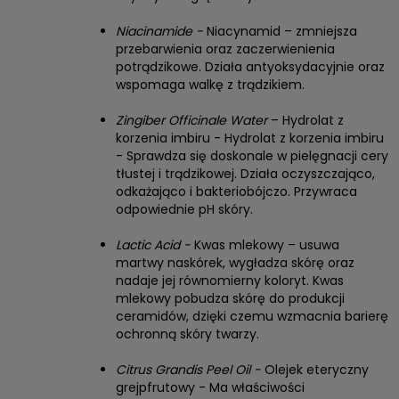
Niacinamide -
Niacynamid – zmniejsza
przebarwienia oraz zaczerwienienia
potrądzikowe. Działa antyoksydacyjnie oraz
wspomaga walkę z trądzikiem.
Zingiber Officinale Water
– Hydrolat z
korzenia imbiru - Hydrolat z korzenia imbiru
- Sprawdza się doskonale w pielęgnacji cery
tłustej i trądzikowej. Działa oczyszczająco,
odkażająco i bakteriobójczo. Przywraca
odpowiednie pH skóry.
Lactic Acid -
Kwas mlekowy – usuwa
martwy naskórek, wygładza skórę oraz
nadaje jej równomierny koloryt. Kwas
mlekowy pobudza skórę do produkcji
ceramidów, dzięki czemu wzmacnia barierę
ochronną skóry twarzy.
Citrus Grandis Peel Oil -
Olejek eteryczny
grejpfrutowy - Ma właściwości