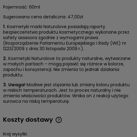
Pojemność: 60ml
Sugerowana cena detaliczna: 47,00zł
1.
Kosmetyki marki Naturolove posiadają raporty
bezpieczeństwa produktu kosmetycznego wykonane przez
safety assesora zgodnie z wymogami prawa
(Rozporządzenie Parlamentu Europejskiego i Rady (WE) nr
1223/2009 z dnia 30 listopada 2009 r.).
2.
Kosmetyki Naturolove to produkty naturalne, wytwarzane
w małych partiach – mogą pojawić się różnice w kolorze,
zapachu i konsystencji. Nie zmienia to jednak działania
produktu.
3.
Uwaga!
Możliwe jest stężania lub zmiany koloru produktu
w niskich temperaturach. Jest to proces naturalny i nie
zmienia właściwości produktów. Wnika on z reakcji użytego
surowca na niską temperaturę.
Koszty dostawy
Cena nie zawiera ewentualnych kosztów płatności
Kraj wysyłki: