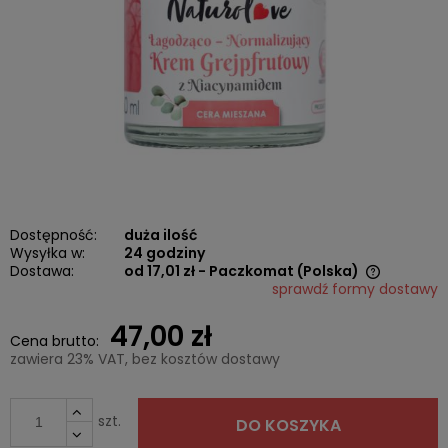
Dostępność:
duża ilość
Wysyłka w:
24 godziny
Dostawa:
od 17,01 zł
- Paczkomat
(Polska)
sprawdź formy dostawy
Cena nie zawiera ewentualnych kosztów płatności
47,00 zł
Cena brutto:
zawiera 23% VAT, bez kosztów dostawy
szt.
DO KOSZYKA