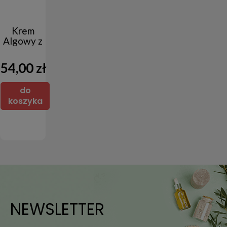
Krem
Algowy z
Koenzymem
Q10 60ml
54,00 zł
do
koszyka
NEWSLETTER