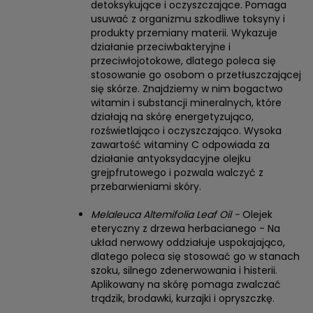
detoksykujące i oczyszczające. Pomaga
usuwać z organizmu szkodliwe toksyny i
produkty przemiany materii. Wykazuje
działanie przeciwbakteryjne i
przeciwłojotokowe, dlatego poleca się
stosowanie go osobom o przetłuszczającej
się skórze. Znajdziemy w nim bogactwo
witamin i substancji mineralnych, które
działają na skórę energetyzująco,
rozświetlająco i oczyszczająco. Wysoka
zawartość witaminy C odpowiada za
działanie antyoksydacyjne olejku
grejpfrutowego i pozwala walczyć z
przebarwieniami skóry.
Melaleuca Altemifolia Leaf Oil -
Olejek
eteryczny z drzewa herbacianego - Na
układ nerwowy oddziałuje uspokajająco,
dlatego poleca się stosować go w stanach
szoku, silnego zdenerwowania i histerii.
Aplikowany na skórę pomaga zwalczać
trądzik, brodawki, kurzajki i opryszczkę.