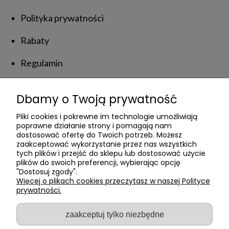
Polityka prywatności
Rabaty
Regulamin
Zwroty i reklamacje
Dbamy o Twoją prywatność
NATUROLOVE
Pliki cookies i pokrewne im technologie umożliwiają
poprawne działanie strony i pomagają nam
dostosować ofertę do Twoich potrzeb. Możesz
zaakceptować wykorzystanie przez nas wszystkich
Kontakt z Nami
tych plików i przejść do sklepu lub dostosować użycie
plików do swoich preferencji, wybierając opcję
Poznajmy się
"Dostosuj zgody".
Więcej o plikach cookies przeczytasz w naszej Polityce
prywatności.
Private Label
Blog
zaakceptuj tylko niezbędne