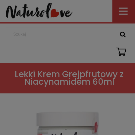
Lekki Krem Grejpfrutowy z
Niacynamidem 60ml